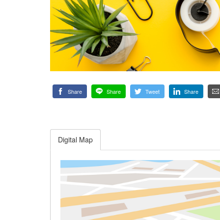
Share
Share
Tweet
Share
Digital Map