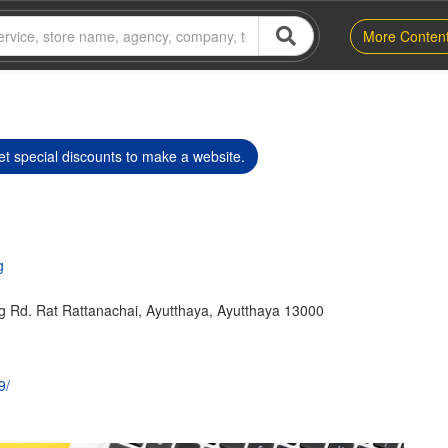
More Conten
t special discounts to make a website.
g
g Rd. Rat Rattanachai, Ayutthaya, Ayutthaya 13000
9/