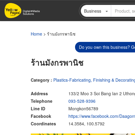
Skip
Business
to
main
content
Home
> ร้านมังกรพานิช
Do you own this business? Ge
ร้านมังกรพานิช
Category :
Plastics-Fabricating, Finishing & Decoratin
Address
133/2 Moo 3 Soi Bang Ian 2 Uthon
Telephone
093-528-9396
Line ID
Mongkon56789
Facebook
https://www.facebook.com/Daagon
Coordinates
14.3584, 100.5792