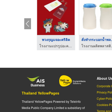
้านรับติดตั้งสเกิร์ ...
พวงกุญแจอะคริลิค
สั่งทำก
บริษัท แอดสปอร์ตคาร์ออโต้ จำกัด
โรงงานแปรรูปอะคริลิค ไทยประกิต
โรงงานผลิตพ
About U
Corporate 
Privacy Pol
Thailand YellowPages
Cyber-Poli
Thailand YellowPages Powered by Teleinfo
Cookies-Po
Media Public Company Limited a subsidiary of
Terms and 