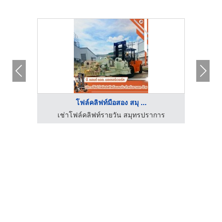
โฟล์คลิฟท์มือสอง สมุ ...
องเก่า
เช่าโฟล์คลิฟท์รายวัน สมุทรปราการ
ขาย