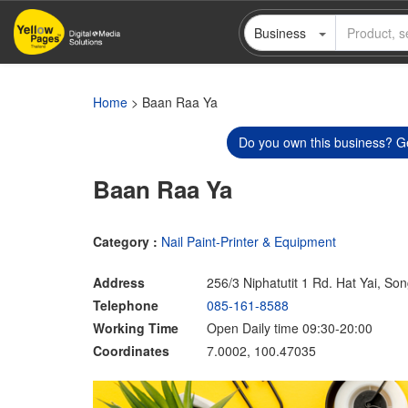
Skip
Business
to
main
content
Home
> Baan Raa Ya
Do you own this business? Ge
Baan Raa Ya
Category :
Nail Paint-Printer & Equipment
Address
256/3 Niphatutit 1 Rd. Hat Yai, So
Telephone
085-161-8588
Working Time
Open Daily time 09:30-20:00
Coordinates
7.0002, 100.47035