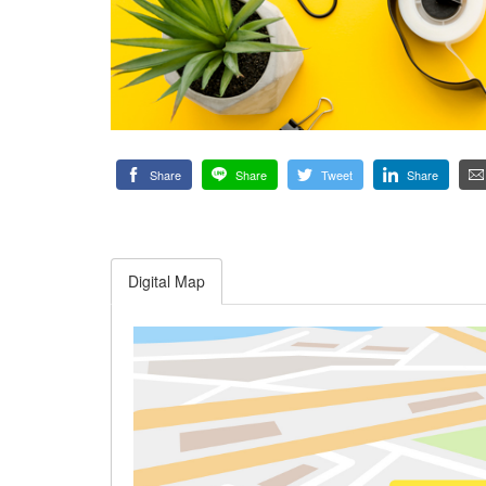
Share
Share
Tweet
Share
Digital Map