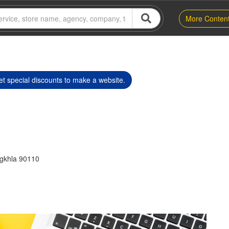
More Conten
t special discounts to make a website.
ngkhla 90110