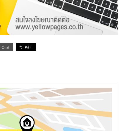
Email
Print