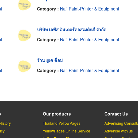
nt
Category :
Nail Paint-Printer & Equipment
บริษัท เจพัส อินเตอร์คอสเมติกส์ จำกัด
nt
Category :
Nail Paint-Printer & Equipment
ร้าน ยูเค ช็อป
nt
Category :
Nail Paint-Printer & Equipment
s
Our products
Contact Us
History
Thailand YellowPages
Advertising Consult
icy
YellowPages Online Service
Advertise with us