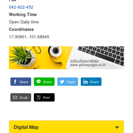
042-822-452
Working Time
Open Daily time
Coordinates
17.90801, 101.68845
Share
Share
Tweet
Share
Email
Print
Digital Map