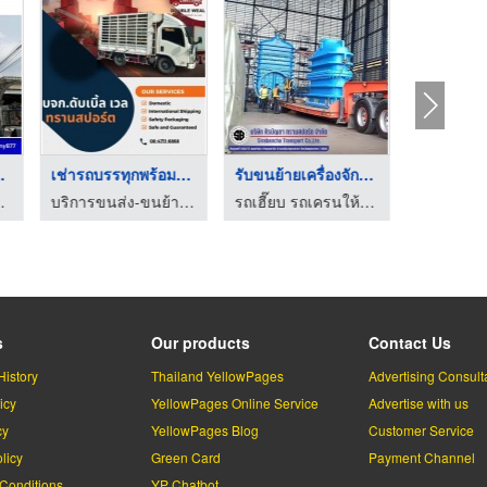
า นคร ...
เช่ารถบรรทุกพร้อมคนย ...
รับขนย้ายเครื่องจักร ...
รถหกล้อขน
 พรพิมล เครน
บริการขนส่ง-ขนย้าย พร้อมพนักงานยกของ
รถเฮี๊ยบ รถเครนให้เช่า รับขนย้ายเครื่องจักร สมุทรสาคร
s
Our products
Contact Us
History
Thailand YellowPages
Advertising Consult
icy
YellowPages Online Service
Advertise with us
cy
YellowPages Blog
Customer Service
licy
Green Card
Payment Channel
Conditions
YP Chatbot