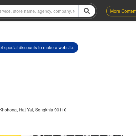
More Conten
t special discounts to make a website.
Khohong, Hat Yai, Songkhla 90110