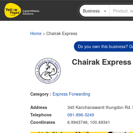
Skip
Business
to
main
content
Home
> Chairak Express
Do you own this business? Ge
Chairak Express
Category :
Express Forwarding
Address
345 Kanchanawanit thungdon Rd. 
Telephone
081-896-3249
Coordinates
6.9943746, 100.49341