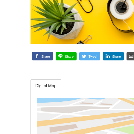
Share
Share
Tweet
Share
Digital Map