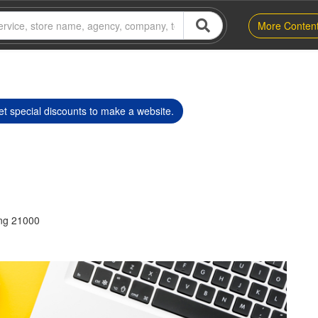
More Conten
t special discounts to make a website.
ng 21000