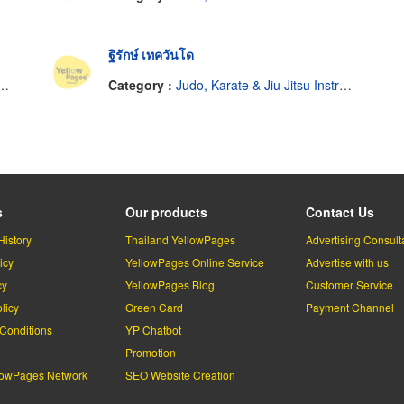
ฐิรักษ์ เทควันโด
Category :
Judo, Karate & Jiu Jitsu Instruction
s
Our products
Contact Us
History
Thailand YellowPages
Advertising Consult
icy
YellowPages Online Service
Advertise with us
cy
YellowPages Blog
Customer Service
licy
Green Card
Payment Channel
Conditions
YP Chatbot
l
Promotion
lowPages Network
SEO Website Creation