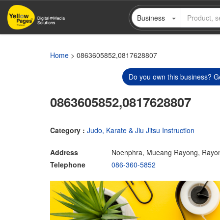
Skip
Business
to
main
content
Home
> 0863605852,0817628807
Do you own this business? Ge
0863605852,0817628807
Category :
Judo, Karate & Jiu Jitsu Instruction
Address
Noenphra, Mueang Rayong, Rayo
Telephone
086-360-5852