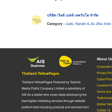
บริษัท เวิลด์ เบสท์ เทควันโด จำกัด
Category :
Judo, Karate & Jiu Jitsu Instruction
About U
Corporate 
Privacy Pol
Thailand YellowPages
Cyber-Poli
Thailand YellowPages Powered by Teleinfo
Cookies-Po
Media Public Company Limited a subsidiary of
Terms and 
AIS As a leader who never stops developing the
Testimonia
best digital marketing services through website
Global Yel
platform that including products and services from
COVID-19