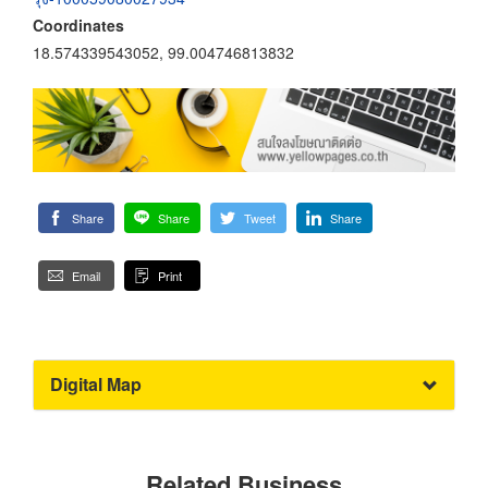
Coordinates
18.574339543052, 99.004746813832
Share
Share
Tweet
Share
Email
Print
Digital Map
Related Business