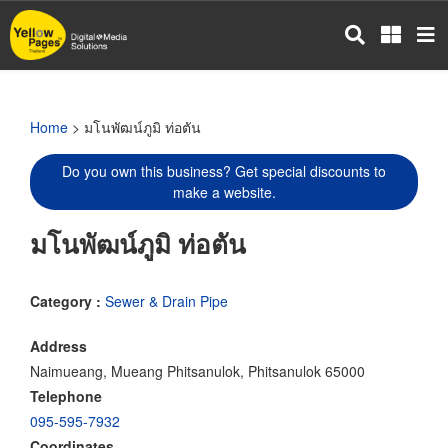
Skip
to
main
content
Home
> มโนพัฒน์ภูมิ ท่อตัน
Do you own this business? Get special discounts to
make a website.
มโนพัฒน์ภูมิ ท่อตัน
Category :
Sewer & Drain Pipe
Address
Naimueang, Mueang Phitsanulok, Phitsanulok 65000
Telephone
095-595-7932
Coordinates