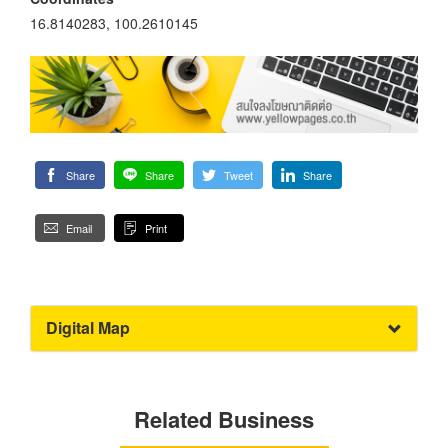
16.8140283, 100.2610145
Share
Share
Tweet
Share
Email
Print
Digital Map
Related Business