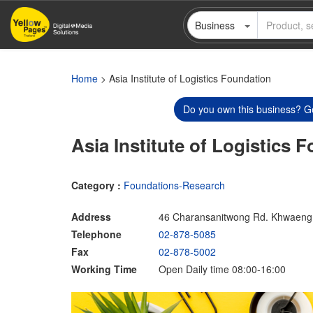
Skip
Business
to
main
content
Home
> Asia Institute of Logistics Foundation
Do you own this business? Ge
Asia Institute of Logistics 
Category :
Foundations-Research
Address
46 Charansanitwong Rd. Khwaeng 
Telephone
02-878-5085
Fax
02-878-5002
Working Time
Open Daily time 08:00-16:00