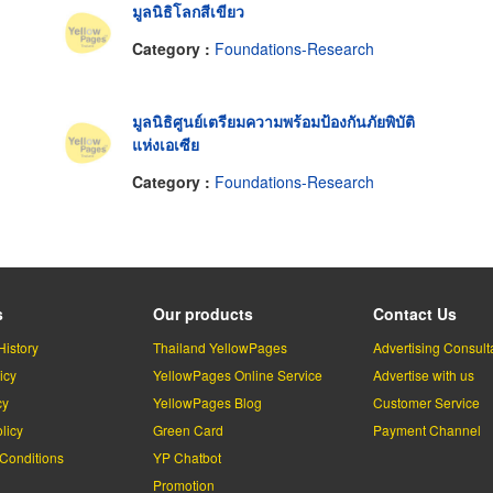
มูลนิธิโลกสีเขียว
Category :
Foundations-Research
มูลนิธิศูนย์เตรียมความพร้อมป้องกันภัยพิบัติ
แห่งเอเซีย
Category :
Foundations-Research
s
Our products
Contact Us
History
Thailand YellowPages
Advertising Consult
icy
YellowPages Online Service
Advertise with us
cy
YellowPages Blog
Customer Service
licy
Green Card
Payment Channel
Conditions
YP Chatbot
l
Promotion