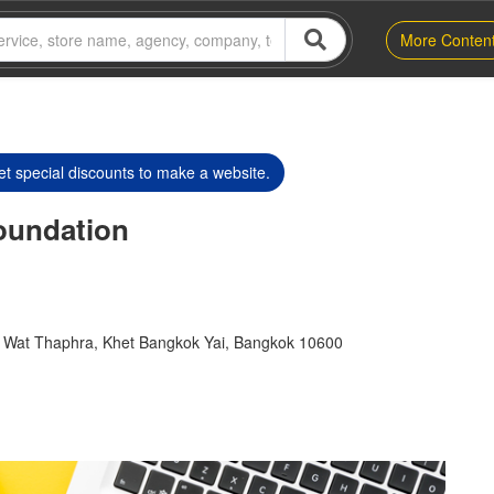
More Conten
t special discounts to make a website.
Foundation
Wat Thaphra, Khet Bangkok Yai, Bangkok 10600