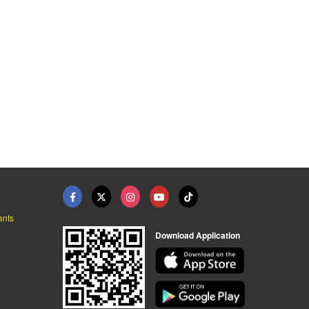
ants
Download Application