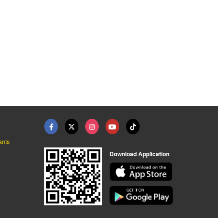
ants
Download Application