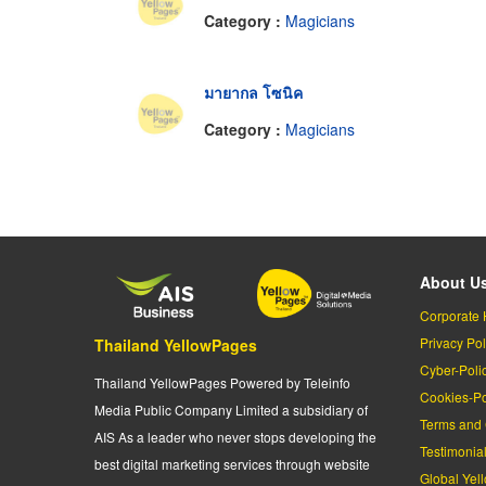
Category :
Magicians
มายากล โซนิค
Category :
Magicians
About U
Corporate 
Privacy Pol
Thailand YellowPages
Cyber-Poli
Thailand YellowPages Powered by Teleinfo
Cookies-Po
Media Public Company Limited a subsidiary of
Terms and 
AIS As a leader who never stops developing the
Testimonia
best digital marketing services through website
Global Yel