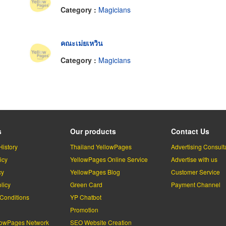
Category :
Magicians
คณะเม่ยเหวิน
Category :
Magicians
s
Our products
Contact Us
History
Thailand YellowPages
Advertising Consult
icy
YellowPages Online Service
Advertise with us
cy
YellowPages Blog
Customer Service
licy
Green Card
Payment Channel
Conditions
YP Chatbot
l
Promotion
lowPages Network
SEO Website Creation