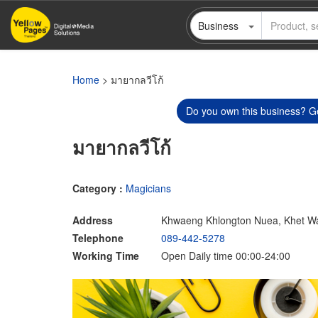
Skip
Business
to
main
content
Home
> มายากลวีโก้
Do you own this business? Ge
มายากลวีโก้
Category :
Magicians
Address
Khwaeng Khlongton Nuea, Khet W
Telephone
089-442-5278
Working Time
Open Daily time 00:00-24:00