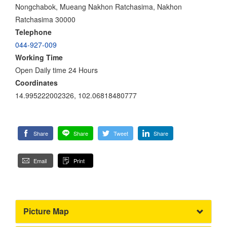
Nongchabok, Mueang Nakhon Ratchasima, Nakhon
Ratchasima 30000
Telephone
044-927-009
Working Time
Open Daily time 24 Hours
Coordinates
14.995222002326, 102.06818480777
Share
Share
Tweet
Share
Email
Print
Picture Map