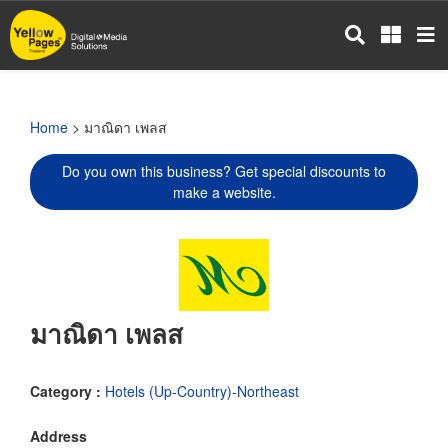
Skip
to
main
content
Home
> มาณิดา เพลส
Do you own this business? Get special discounts to
make a website.
มาณิดา เพลส
Category :
Hotels (Up-Country)-Northeast
Address