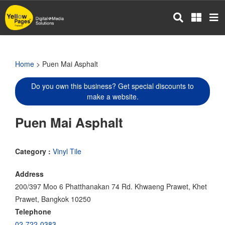
Skip
to
main
content
Home
> Puen Mai Asphalt
Do you own this business? Get special discounts to
make a website.
Puen Mai Asphalt
Category :
Vinyl Tile
Address
200/397 Moo 6 Phatthanakan 74 Rd. Khwaeng Prawet, Khet
Prawet, Bangkok 10250
Telephone
02-722-0383