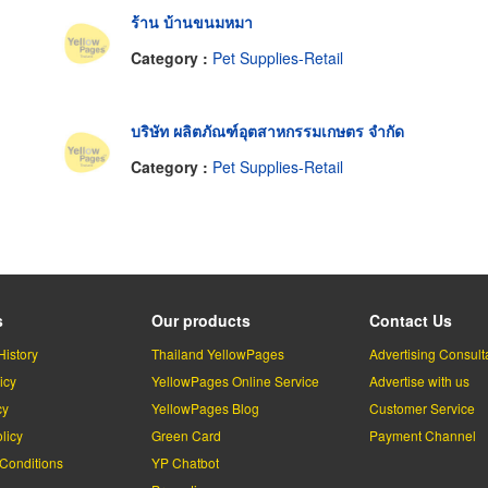
ร้าน บ้านขนมหมา
Category :
Pet Supplies-Retail
บริษัท ผลิตภัณฑ์อุตสาหกรรมเกษตร จำกัด
Category :
Pet Supplies-Retail
s
Our products
Contact Us
History
Thailand YellowPages
Advertising Consult
icy
YellowPages Online Service
Advertise with us
cy
YellowPages Blog
Customer Service
licy
Green Card
Payment Channel
Conditions
YP Chatbot