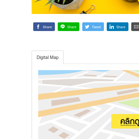
Share
Share
Tweet
Share
Digital Map