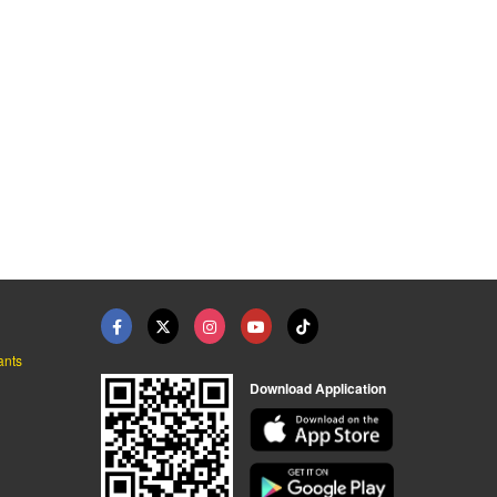
ants
Download Application