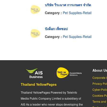
บริษัท วีระมาศ การเกษตร จำกัด
Category :
Pet Supplies-Retail
ปังด็อก เพ็ทชอป
Category :
Pet Supplies-Retail
About U
Corporate 
Privacy Pol
Thailand YellowPages
Cyber-Poli
Thailand YellowPages Powered by Teleinfo
Cookies-Po
Media Public Company Limited a subsidiary of
Terms and 
AIS As a leader who never stops developing the