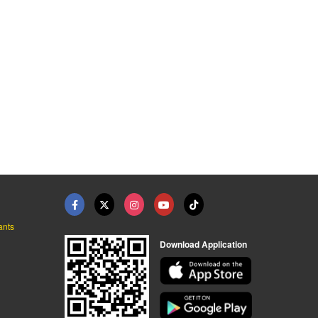
ants
Download Application