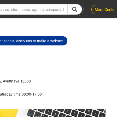
More Conten
t special discounts to make a website.
a, Ayutthaya 13000
aturday time 08:00-17:00