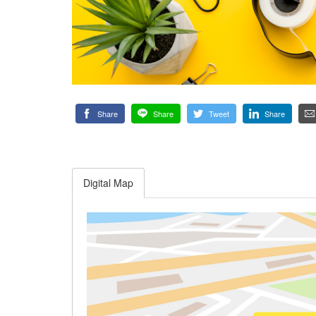
Share
Share
Tweet
Share
Digital Map