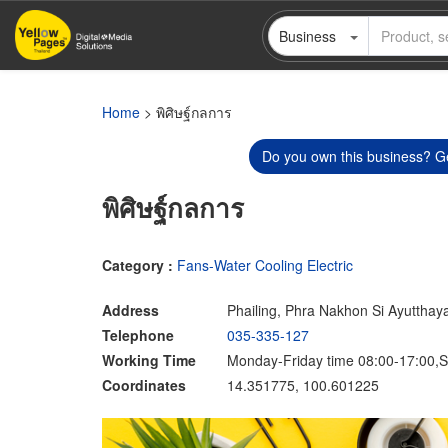
Skip
Business
to
main
content
Home
> พิศิษฐ์กลการ
Do you own this business? Ge
พิศิษฐ์กลการ
Category :
Fans-Water Cooling Electric
Address
Phailing, Phra Nakhon Si Ayutthay
Telephone
035-335-127
Working Time
Monday-Friday time 08:00-17:00,S
Coordinates
14.351775, 100.601225