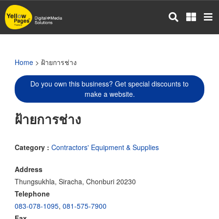
Skip
to
main
content
Home
> ฝ้ายการช่าง
Do you own this business? Get special discounts to
make a website.
ฝ้ายการช่าง
Category :
Contractors' Equipment & Supplies
Address
Thungsukhla, Siracha, Chonburi 20230
Telephone
083-078-1095
,
081-575-7900
Fax