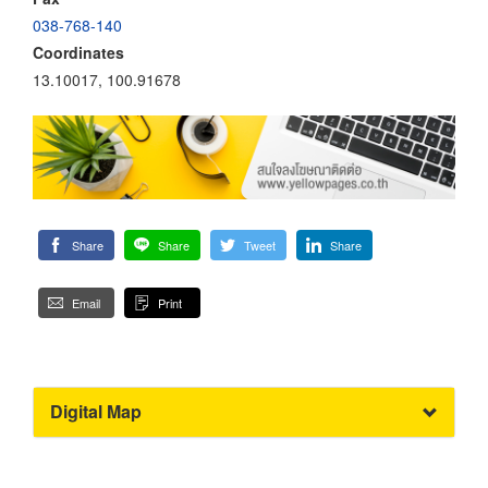
038-768-140
Coordinates
13.10017, 100.91678
Share
Share
Tweet
Share
Email
Print
Digital Map