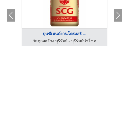
ปูนซีเมนต์งานโครงสร้ ...
โชค
วัสดุก่อสร้าง บุรีรัมย์ - บุรีรัมย์นำโชค