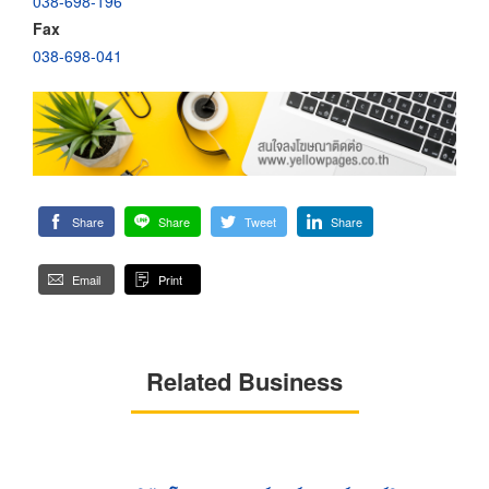
038-698-196
Fax
038-698-041
Share
Share
Tweet
Share
Email
Print
Related Business