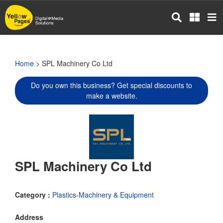
Skip
to
main
content
Home
> SPL Machinery Co Ltd
Do you own this business? Get special discounts to
make a website.
SPL Machinery Co Ltd
Category :
Plastics-Machinery & Equipment
Address