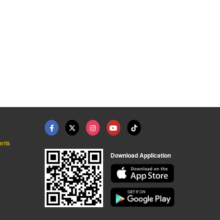
ants
Download Application