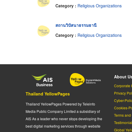
Category :
Religious Organizations
สถานวิปัสนาธรรมธานี
Category :
Religious Organizations
About U
Corporate 
Privacy Pol
Thailand YellowPages
Cyber-Poli
Thailand YellowPages Powered by Teleinfo
Cookies-Po
Media Public Company Limited a subsidiary of
Terms and 
AIS As a leader who never stops developing the
Testimonia
best digital marketing services through website
Global Yel