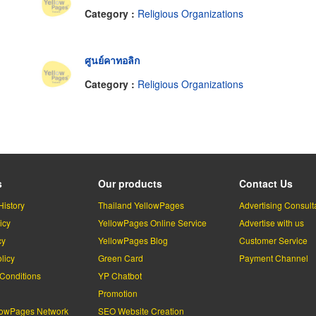
Category :
Religious Organizations
ศูนย์คาทอลิก
Category :
Religious Organizations
s
Our products
Contact Us
History
Thailand YellowPages
Advertising Consult
icy
YellowPages Online Service
Advertise with us
cy
YellowPages Blog
Customer Service
licy
Green Card
Payment Channel
Conditions
YP Chatbot
l
Promotion
lowPages Network
SEO Website Creation