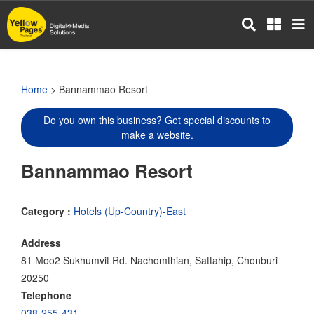
Skip
to
main
content
Home
> Bannammao Resort
Do you own this business? Get special discounts to
make a website.
Bannammao Resort
Category :
Hotels (Up-Country)-East
Address
81 Moo2 Sukhumvit Rd. Nachomthian, Sattahip, Chonburi
20250
Telephone
038-255-431