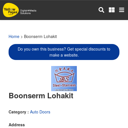
Skip
to
main
content
Home
> Boonserm Lohakit
Do you own this business? Get special discounts to
make a website.
Boonserm Lohakit
Category :
Auto Doors
Address