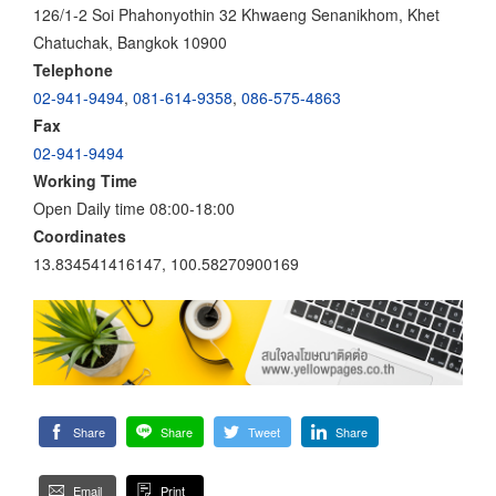
126/1-2 Soi Phahonyothin 32 Khwaeng Senanikhom, Khet
Chatuchak, Bangkok 10900
Telephone
02-941-9494
,
081-614-9358
,
086-575-4863
Fax
02-941-9494
Working Time
Open Daily time 08:00-18:00
Coordinates
13.834541416147, 100.58270900169
Share
Share
Tweet
Share
Email
Print