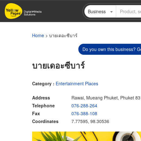
Skip
Business
to
main
content
Home
> บายเดอะซีบาร์
Do you own this business? Ge
บายเดอะซีบาร์
Category :
Entertainment Places
Address
Rawai, Mueang Phuket, Phuket 8
Telephone
076-288-264
Fax
076-388-108
Coordinates
7.77595, 98.30536