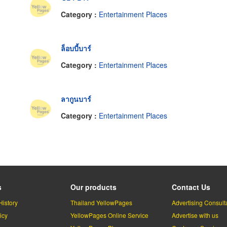
Category :
Entertainment Places
ล็อบบี้บาร์
Category :
Entertainment Places
ลากูนบาร์
Category :
Entertainment Places
s
Our products
Contact Us
History
Thailand YellowPages
Advertising Consult
icy
YellowPages Online Service
Advertise with us