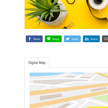
Share
Share
Tweet
Share
Digital Map