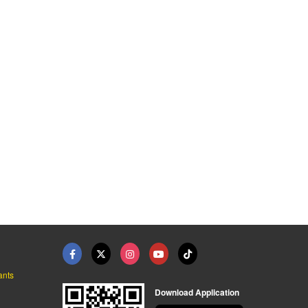
ants
Download Application