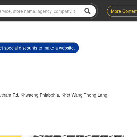
More Conten
t special discounts to make a website.
nutham Rd. Khwaeng Phlabphla, Khet Wang Thong Lang,