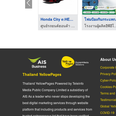
เช่ารถบรรทุกติดเครน ...
Honda City e:HEV โปร ...
โฟมป้
เช่ารถเฮี๊ยบ สมุทรปราการ - นิวไลน์ ทรานสปอร์ต
ศูนย์รถยนต์ฮอนด้า - Honda First
โรงงานผู้ผลิตอีพีอีโฟม ช
About U
Corporate 
Privacy Pol
Thailand YellowPages
Cyber-Poli
Thailand YellowPages Powered by Teleinfo
Cookies-Po
Media Public Company Limited a subsidiary of
Terms and 
AIS As a leader who never stops developing the
Testimonia
best digital marketing services through website
Global Yel
platform that including products and services from
COVID-19
trusted entrepreneur list that have been verified