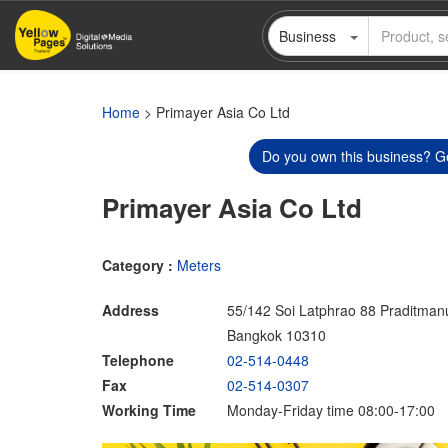
Skip
Business
to
main
content
Home
> Primayer Asia Co Ltd
Do you own this business? Ge
Primayer Asia Co Ltd
Category :
Meters
Address
55/142 Soi Latphrao 88 Praditma
Bangkok 10310
Telephone
02-514-0448
Fax
02-514-0307
Working Time
Monday-Friday time 08:00-17:00