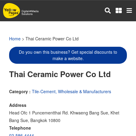
Skip
to
main
content
Home
> Thai Ceramic Power Co Ltd
Do you own this business? Get special discounts to
make a website.
Thai Ceramic Power Co Ltd
Category :
Tile-Cement, Wholesale & Manufacturers
Address
Head Ofc 1 Puncementthai Rd. Khwaeng Bang Sue, Khet
Bang Sue, Bangkok 10800
Telephone
02-586-4444