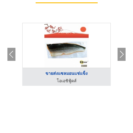
ขายส่งแซลมอนแช่แข็ง
โอเอชิฟู้ดส์