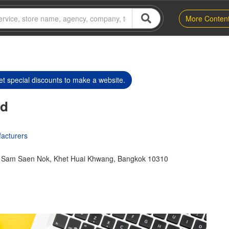
More Conten
t special discounts to make a website.
td
acturers
 Sam Saen Nok, Khet Huai Khwang, Bangkok 10310