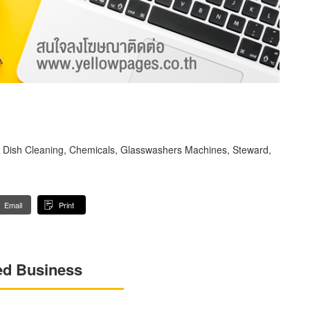
f Dish Cleaning, Chemicals, Glasswashers Machines, Steward,
Email
Print
ed Business