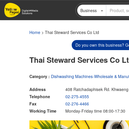
Skip
Business
to
main
content
Home
> Thai Steward Services Co Ltd
Do you own this business? Ge
Thai Steward Services Co L
Category :
Dishwashing Machines-Wholesale & Manuf
Address
408 Ratchadaphisek Rd. Khwaeng
Telephone
02-275-4555
Fax
02-276-4466
Working Time
Monday-Friday time 08:00-17:30