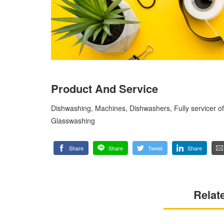
Product And Service
Dishwashing, Machines, Dishwashers, Fully servicer o
Glasswashing
Share
Share
Tweet
Share
Relat