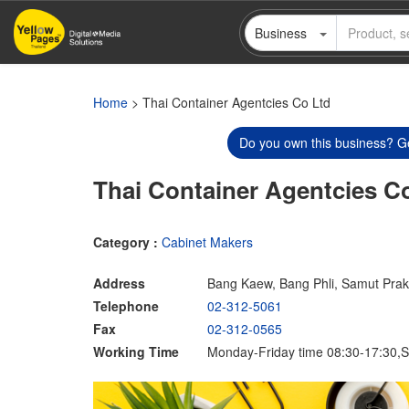
Skip
Business
to
main
content
Home
> Thai Container Agentcies Co Ltd
Do you own this business? Ge
Thai Container Agentcies C
Category :
Cabinet Makers
Address
Bang Kaew, Bang Phli, Samut Pra
Telephone
02-312-5061
Fax
02-312-0565
Working Time
Monday-Friday time 08:30-17:30,S