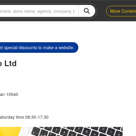
More Conten
t special discounts to make a website.
o Ltd
kan 10540
aturday time 08:30-17:30