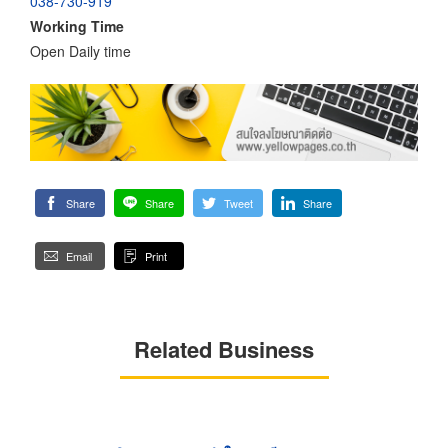
038-730-919
Working Time
Open Daily time
Share
Share
Tweet
Share
Email
Print
Related Business