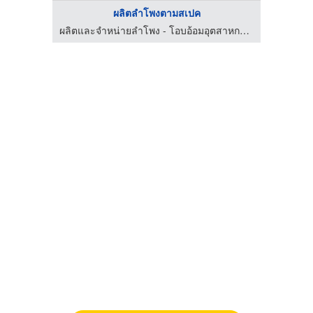
ผลิตลำโพงตามสเปค
ผลิตและจำหน่ายลำโพง - โอบอ้อมอุตสาหกรรม