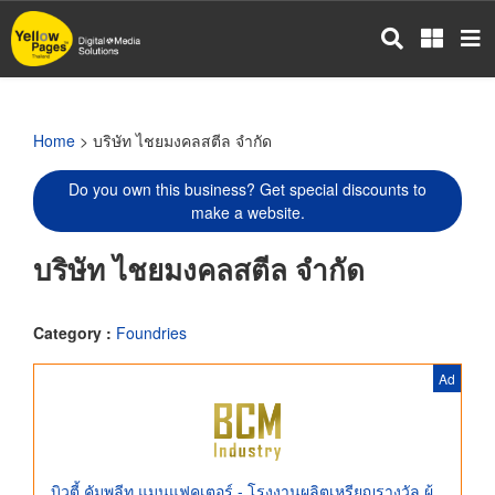
Skip
to
main
content
Home
> บริษัท ไชยมงคลสตีล จำกัด
Do you own this business? Get special discounts to
make a website.
บริษัท ไชยมงคลสตีล จำกัด
Category :
Foundries
Ad
บิวตี้ คัมพลีท แมนูแฟคเตอร์ - โรงงานผลิตเหรียญรางวัล ผู้