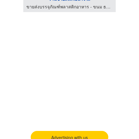
ขายส่งบรรจุภัณฑ์พลาสติกอาหาร - ขนม ธนาแพคเกจจิ้ง
ขายส่งบรรจุภัณฑ์พลาสติกอาหาร - ขนม ธนาแพคเกจจิ้ง
Advertising with us