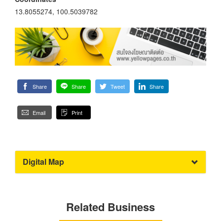
13.8055274, 100.5039782
Share
Share
Tweet
Share
Email
Print
Digital Map
Related Business