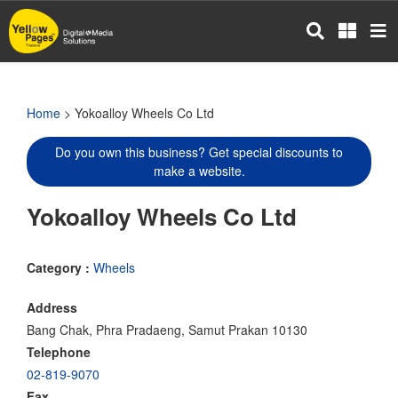
Skip
to
main
content
Home
> Yokoalloy Wheels Co Ltd
Do you own this business? Get special discounts to
make a website.
Yokoalloy Wheels Co Ltd
Category :
Wheels
Address
Bang Chak, Phra Pradaeng, Samut Prakan 10130
Telephone
02-819-9070
Fax