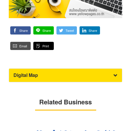
Share
Share
Tweet
Share
Email
Print
Digital Map
Related Business