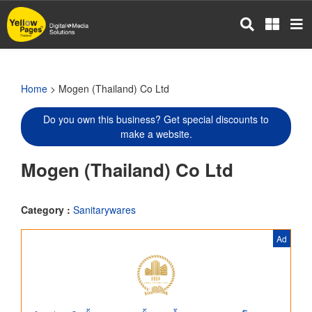
Skip
to
main
content
Home
> Mogen (Thailand) Co Ltd
Do you own this business? Get special discounts to
make a website.
Mogen (Thailand) Co Ltd
Category :
Sanitarywares
Ad