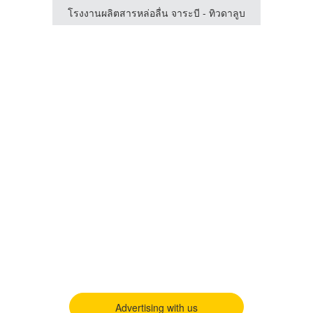
วดาลูบ
โรงงานผลิตสารหล่อลื่น จาระบี - ทิวดาลูบ
น้ำมัน
Advertising with us