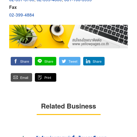
Fax
02-399-4884
Share
Share
Tweet
Share
Email
Print
Related Business