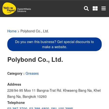
Skip
to
main
content
Home
> Polybond Co., Ltd.
Do you own this business? Get special discounts to
make a website.
Polybond Co., Ltd.
Category :
Greases
Address
228/94-95 Moo 11 Bangna-Trat Rd. Khwaeng Bang Na, Khet
Bang Na, Bangkok 10260
Telephone
02-397-3700
,
02-399-4800
,
081-100-3995