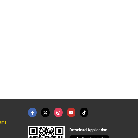
โรงงานผลิตบรรจุภัณฑ์ ...
กระปุกใส่ครีม ราคาส่ ...
ขวดบรรจุเซรั่ม ครีมบ ...
บริษัท โปร เพอร์เฟคท์ แพคเกจจิ้ง จำกัด
บริษัท โปร เพอร์เฟคท์ แพคเกจจิ้ง จำกัด
หัวสเปรย์ หัวปั๊ม บรรจุภัณฑ์เครื่องสำอาง เคมีภัณฑ์ เดี้ยนซ์ มาร์เก็ตติ้ง
ants
Download Application