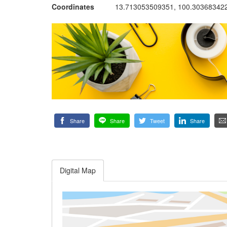
Coordinates
13.713053509351, 100.30368342
Share
Share
Tweet
Share
Digital Map