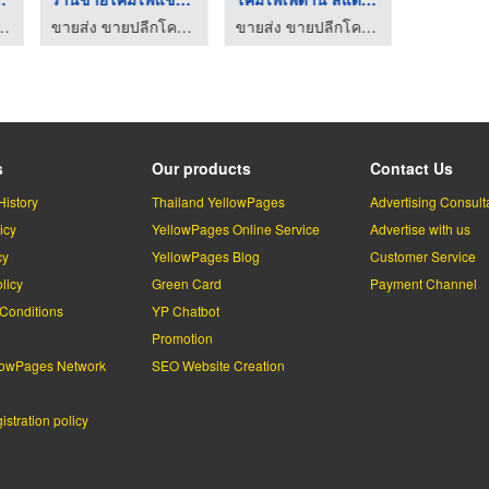
หล่รถยนต์ ราคาถูก
ขายส่ง ขายปลีกโคมไฟ พิษณุโลก - เมืองธรรมไลท์
ขายส่ง ขายปลีกโคมไฟ พิษณุโลก - เมืองธรรมไลท์
s
Our products
Contact Us
History
Thailand YellowPages
Advertising Consult
icy
YellowPages Online Service
Advertise with us
cy
YellowPages Blog
Customer Service
licy
Green Card
Payment Channel
Conditions
YP Chatbot
l
Promotion
lowPages Network
SEO Website Creation
stration policy