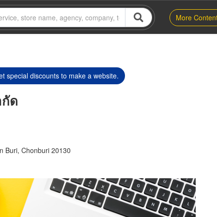
More Conten
t special discounts to make a website.
กัด
 Buri, Chonburi 20130