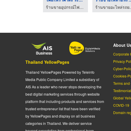
ตัวแทนจำหน่ายอุปกรณ์ไฟฟ้า ปากช่อง
ร้านขายอุปกรณ์ไฟฟ้า ระยอง ศรีเจริญการไฟฟ้า
ร้านขายอะไ
About U
Corporate 
Privacy Pol
Thailand YellowPages
Cyber-Poli
Thailand YellowPages Powered by Teleinfo
Cookies-Po
Media Public Company Limited a subsidiary of
Terms and 
AIS As a leader who never stops developing the
Testimonia
best digital marketing services through website
Global Yel
platform that including products and services from
COVID-19
trusted entrepreneur list that have been verified
Domain regi
by YellowPages and display on all business
categories in Thailand. We deliver service
beyond expectation from professional team.