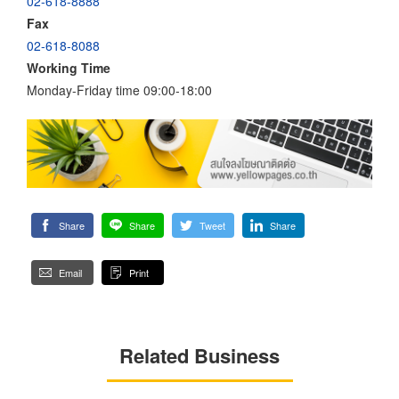
02-618-8888
Fax
02-618-8088
Working Time
Monday-Friday time 09:00-18:00
Share
Share
Tweet
Share
Email
Print
Related Business