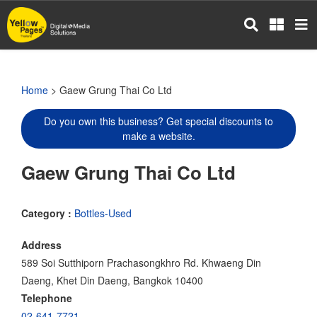
Skip
to
main
content
Home
> Gaew Grung Thai Co Ltd
Do you own this business? Get special discounts to
make a website.
Gaew Grung Thai Co Ltd
Category :
Bottles-Used
Address
589 Soi Sutthiporn Prachasongkhro Rd. Khwaeng Din
Daeng, Khet Din Daeng, Bangkok 10400
Telephone
02-641-7721