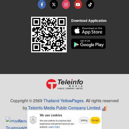
Download Application
Copyright © 2569
Thailand YellowPages.
All rights reserved
by
Teleinfo Media Public Company Limited.
We use cookies
Setting
Accept
We use cookies to improve your
experience and performance on our
website.
Learn more