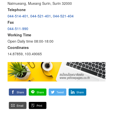
Naimueang, Mueang Surin, Surin 32000
Telephone
044-514-401
,
044-521-401
,
044-521-404
Fax
044-511-990
Working Time
Open Daily time 08:00-18:00
Coordinates
14.87859, 103.49065
Share
Share
Tweet
Share
Email
Print