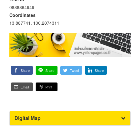
0888864949
Coordinates
13.887741, 100.2074311
Share
Share
Tweet
Share
Email
Print
Digital Map