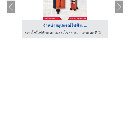
จำหน่ายอุปกรณ์ไฟฟ้าเ ...
รอกโซ่ไฟฟ้าและเครนโรงงาน - เอชเอสที อินเตอร์เนชั่นแนล
รอกโซ่ไฟฟ้าและเครนโรงงาน - เอชเอสที อินเตอร์เนชั่นแนล