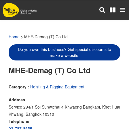
Skip
to
main
content
Home
> MHE-Demag (T) Co Ltd
Do you own this business? Get special discounts to
make a website.
MHE-Demag (T) Co Ltd
Category :
Hoisting & Rigging Equipment
Address
Service 294/1 Soi Sunwichai 4 Khwaeng Bangkapi, Khet Huai
Khwang, Bangkok 10310
Telephone
02-787-8555