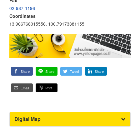
Fax
02-987-1196
Coordinates
13.966768015556, 100.79173381155
Share
Share
Tweet
Share
Email
Print
Digital Map