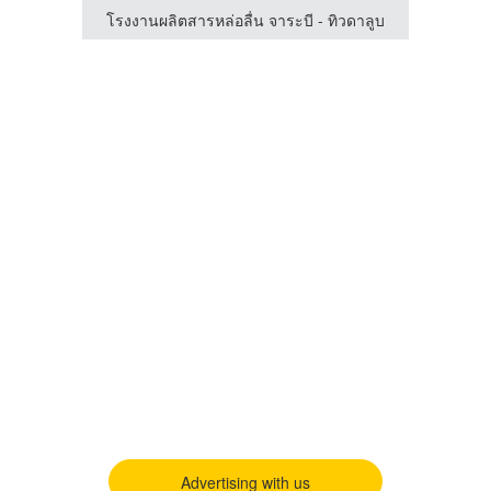
วดาลูบ
โรงงานผลิตสารหล่อลื่น จาระบี - ทิวดาลูบ
น้ำมัน
Advertising with us