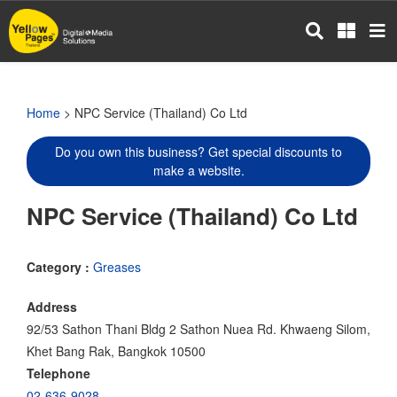
Skip
to
main
content
Home
> NPC Service (Thailand) Co Ltd
Do you own this business? Get special discounts to
make a website.
NPC Service (Thailand) Co Ltd
Category :
Greases
Address
92/53 Sathon Thani Bldg 2 Sathon Nuea Rd. Khwaeng Silom,
Khet Bang Rak, Bangkok 10500
Telephone
02-636-9028