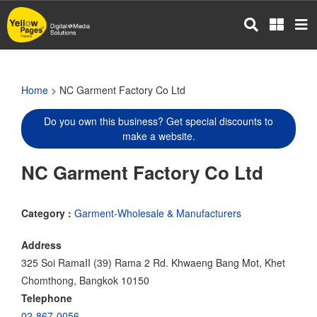
Skip
to
main
content
Home
> NC Garment Factory Co Ltd
Do you own this business? Get special discounts to
make a website.
NC Garment Factory Co Ltd
Category :
Garment-Wholesale & Manufacturers
Address
325 Soi RamaII (39) Rama 2 Rd. Khwaeng Bang Mot, Khet
Chomthong, Bangkok 10150
Telephone
02-867-0056