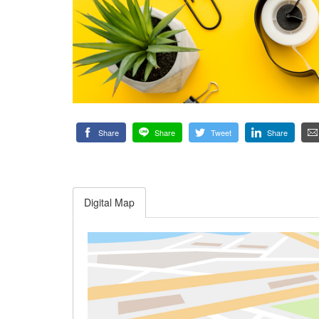
Share
Share
Tweet
Share
Digital Map