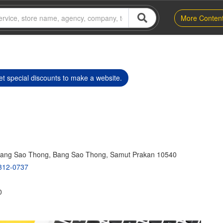
More Conten
t special discounts to make a website.
Bang Sao Thong, Bang Sao Thong, Samut Prakan 10540
312-0737
0