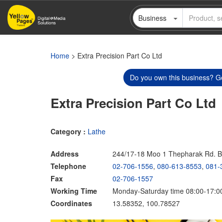
Skip
Business
to
main
content
Home
> Extra Precision Part Co Ltd
Do you own this business? Ge
Extra Precision Part Co Ltd
Category :
Lathe
Address
244/17-18 Moo 1 Thepharak Rd. 
Telephone
02-706-1556
,
080-613-8553
,
081-
Fax
02-706-1557
Working Time
Monday-Saturday time 08:00-17:0
Coordinates
13.58352, 100.78527