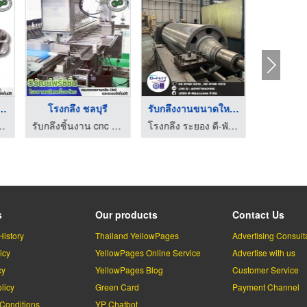
นส่วนเครื่องจ ...
โรงกลึง ชลบุรี
รับกลึงงานขนาดใหญ่ ร ...
งาน cnc ชลบุรี
รับกลึงชิ้นงาน cnc ชลบุรี
โรงกลึง ระยอง ดี-พัฒนะมงคล
s
Our products
Contact Us
History
Thailand YellowPages
Advertising Consult
icy
YellowPages Online Service
Advertise with us
cy
YellowPages Blog
Customer Service
licy
Green Card
Payment Channel
Conditions
YP Chatbot