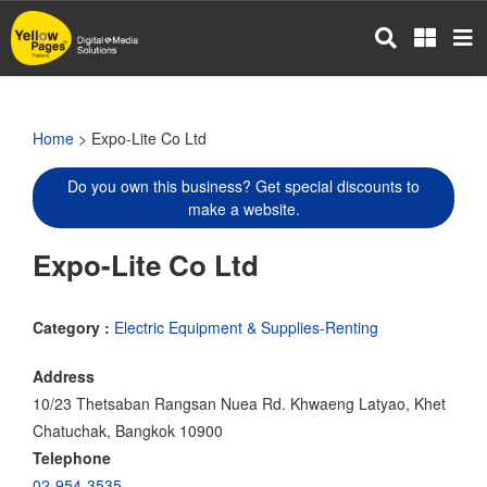
Skip
to
main
content
Home
> Expo-Lite Co Ltd
Do you own this business? Get special discounts to
make a website.
Expo-Lite Co Ltd
Category :
Electric Equipment & Supplies-Renting
Address
10/23 Thetsaban Rangsan Nuea Rd. Khwaeng Latyao, Khet
Chatuchak, Bangkok 10900
Telephone
02-954-3535