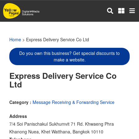
Skip
to
main
content
Home
> Express Delivery Service Co Ltd
Do you own this business? Get special discounts to
make a website.
Express Delivery Service Co
Ltd
Category :
Message Receiving & Forwarding Service
Address
7/4 Soi Panischakul Sukhumvit 71 Rd. Khwaeng Phra
Khanong Nuea, Khet Watthana, Bangkok 10110