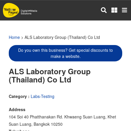
Skip
to
main
content
Home
> ALS Laboratory Group (Thailand) Co Ltd
Do you own this business? Get special discounts to
make a website.
ALS Laboratory Group
(Thailand) Co Ltd
Category :
Labs-Testing
Address
104 Soi 40 Phatthanakan Rd. Khwaeng Suan Luang, Khet
Suan Luang, Bangkok 10250