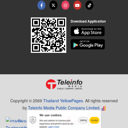
Download Application
Copyright © 2569
Thailand YellowPages.
All rights reserved
by
Teleinfo Media Public Company Limited.
We use cookies
Setting
Accept
We use cookies to improve your
experience and performance on our
website.
Learn more