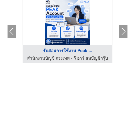
รับสอนการใช้งาน Peak ...
บริษัทรับตรวจสอบภายใน internal audit - บริษัท เอล บิสซิเนส แอดไวเซอร์รี่ จำกัด
สำนักงานบัญชี กรุงเทพ - วี อาร์ สหบัญชีกรุ๊ป
สำนักง